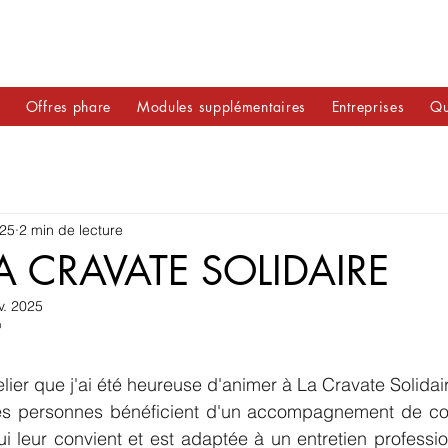
e
Offres phare
Modules supplémentaires
Entreprises
Qu
025
2 min de lecture
LA CRAVATE SOLIDAIRE
v. 2025
"
atelier que j'ai été heureuse d'animer à La Cravate Solida
 les personnes bénéficient d'un accompagnement de co
i leur convient et est adaptée à un entretien professio