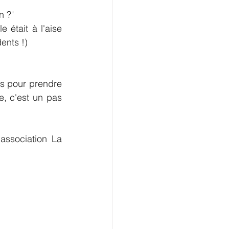
 ?" 
 était à l'aise 
ents !) 
Parce qu'en période de recherche d'emploi, il est important d'avoir des outils pour prendre 
e, c'est un pas 
association La 