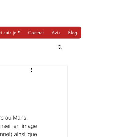
i suis-je ?
Contact
Avis
Blog
ire au Mans.
nseil en image 
nnel) ainsi que 