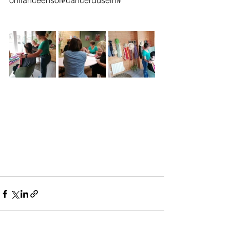
onfianceensoi#cancerdusein#