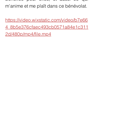
m'anime et me plaît dans ce bénévolat.
https://video.wixstatic.com/video/b7e66
4_8b5e376cfaec493cb0571a84e1c311
2d/480p/mp4/file.mp4